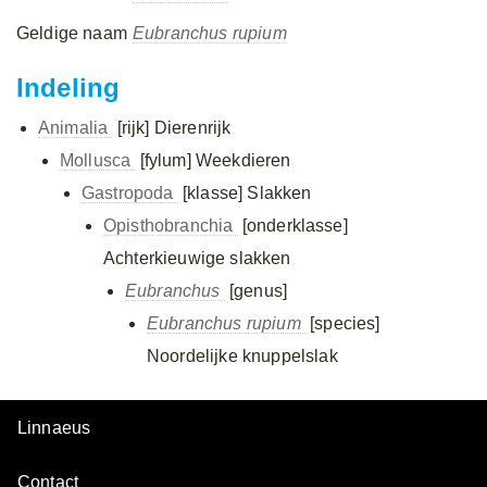
Geldige naam
Eubranchus rupium
Indeling
Animalia
[rijk]
Dierenrijk
Mollusca
[fylum]
Weekdieren
Gastropoda
[klasse]
Slakken
Opisthobranchia
[onderklasse]
Achterkieuwige slakken
Eubranchus
[genus]
Eubranchus rupium
[species]
Noordelijke knuppelslak
Linnaeus
Contact