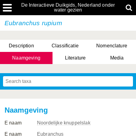
De Interactieve Duikgids, Nederland onder
water gezien
Eubranchus rupium
Description
Classificatie
Nomenclature
Naamgeving
Literature
Media
Naamgeving
E naam
Noordelijke knuppelslak
E naam
Eubranchus