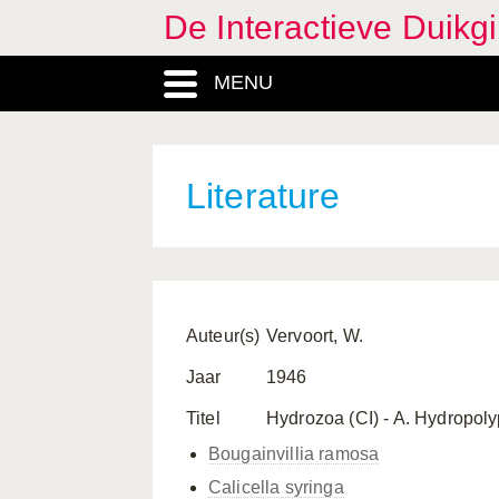
De Interactieve Duikg
MENU
Literature
Auteur(s)
Vervoort, W.
Jaar
1946
Titel
Hydrozoa (CI) - A. Hydropol
Bougainvillia ramosa
Calicella syringa