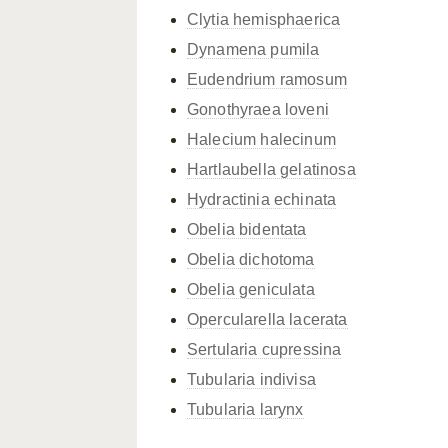
Clytia hemisphaerica
Dynamena pumila
Eudendrium ramosum
Gonothyraea loveni
Halecium halecinum
Hartlaubella gelatinosa
Hydractinia echinata
Obelia bidentata
Obelia dichotoma
Obelia geniculata
Opercularella lacerata
Sertularia cupressina
Tubularia indivisa
Tubularia larynx