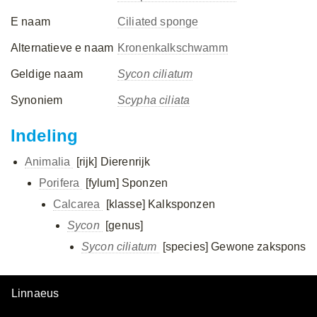
E naam
Ciliated sponge
Alternatieve e naam
Kronenkalkschwamm
Geldige naam
Sycon ciliatum
Synoniem
Scypha ciliata
Indeling
Animalia
[rijk]
Dierenrijk
Porifera
[fylum]
Sponzen
Calcarea
[klasse]
Kalksponzen
Sycon
[genus]
Sycon ciliatum
[species]
Gewone zakspons
Linnaeus