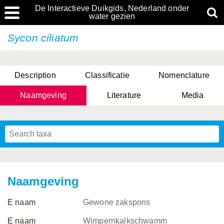
De Interactieve Duikgids, Nederland onder
water gezien
Sycon ciliatum
Description
Classificatie
Nomenclature
Naamgeving
Literature
Media
Naamgeving
E naam
Gewone zakspons
E naam
Wimpernkalkschwamm