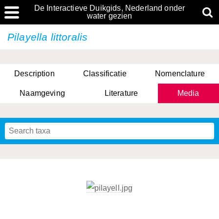
De Interactieve Duikgids, Nederland onder
water gezien
Pilayella littoralis
Description
Classificatie
Nomenclature
Naamgeving
Literature
Media