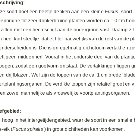
schrijving:
ze soort doet een beetje denken aan een kleine
Fucus
-soort.
oenbruine tot zeer donkerbruine planten worden ca. 10 cm hoo
 zitten met een hechtschijf aan de ondergrond vast. Daarop zit
 heel kort steeltje, dat echter nauwelijks van de rest van de pl
 onderscheiden is. Die is onregelmatig dichotoom vertakt en zow
eft geen middennerf. Vooral in het onderste deel van de plantj
bogen, zodat een gootvorm ontstaat. De vertakkingen liggen gr
en drijfblazen. Wel zijn de toppen van de ca. 1 cm brede 'blade
ortplantingsorganen. De verdikte toppen zijn relatief groot en 
tten zowel mannelijke als vrouwelijke voortplantingsorganen.
efgebied:
ij hoog in het intergetijdengebied, waar de soort in een smalle
-eik (
Fucus spiralis
) in grote dichtheden kan voorkomen.