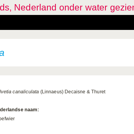
ids, Nederland onder water gezie
ta
lvetia canaliculata
(Linnaeus) Decaisne & Thuret
derlandse naam:
oefwier