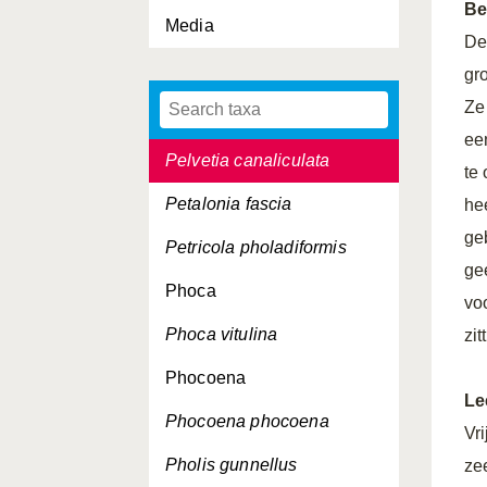
Be
Media
Parablennius gattorugine
De
Patella vulgata
gr
Ze
Pedicellina nutans
een
Pelvetia canaliculata
te
Petalonia fascia
he
ge
Petricola pholadiformis
ge
Phoca
vo
Phoca vitulina
zi
Phocoena
Le
Phocoena phocoena
Vr
Pholis gunnellus
zee