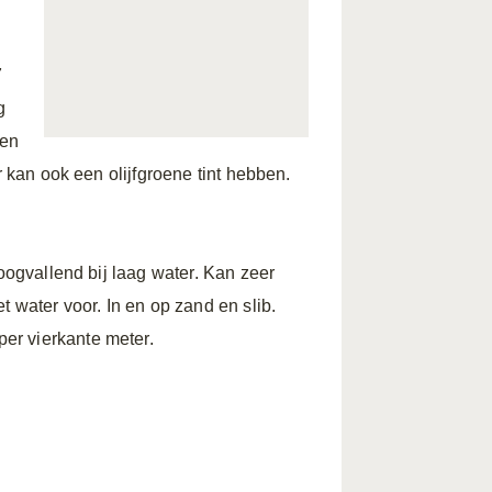
7
g
ben
r kan ook een olijfgroene tint hebben.
roogvallend bij laag water. Kan zeer
t water voor. In en op zand en slib.
er vierkante meter.