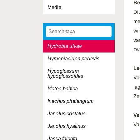
Be
Media
Hyas araneus
Dit
Hyas coarctatus
me
wi
Hydractinia echinata
va
Hydrobia ulvae
zw
Hymeniacidon perlevis
Le
Hypoglossum
hypoglossoides
Vo
la
Idotea baltica
Ze
Inachus phalangium
Janolus cristatus
Ve
Va
Janolus hyalinus
Jassa falcata