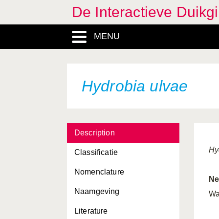
De Interactieve Duikg
Halichondria panicea
MENU
Haliclona oculata
Haliclona xena
Halidrys siliquosa
Hydrobia ulvae
Harmothoe imbricata
Hartlaubella gelatinosa
Description
Heterosiphonia japonica
Hy
Classificatie
Hildenbrandia rubra
Nomenclature
Hippocampus ramulosus
Ne
Naamgeving
Hippolyte varians
Wa
Literature
Homarus gammarus