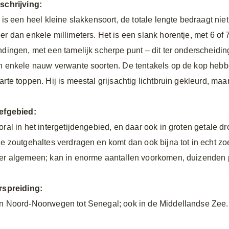
schrijving:
 is een heel kleine slakkensoort, de totale lengte bedraagt niet
er dan enkele millimeters. Het is een slank horentje, met 6 of 
ndingen, met een tamelijk scherpe punt – dit ter onderscheidin
n enkele nauw verwante soorten. De tentakels op de kop heb
arte toppen. Hij is meestal grijsachtig lichtbruin gekleurd, maa
efgebied:
oral in het intergetijdengebied, en daar ook in groten getale d
ge zoutgehaltes verdragen en komt dan ook bijna tot in echt zoe
er algemeen; kan in enorme aantallen voorkomen, duizenden p
rspreiding:
n Noord-Noorwegen tot Senegal; ook in de Middellandse Zee.