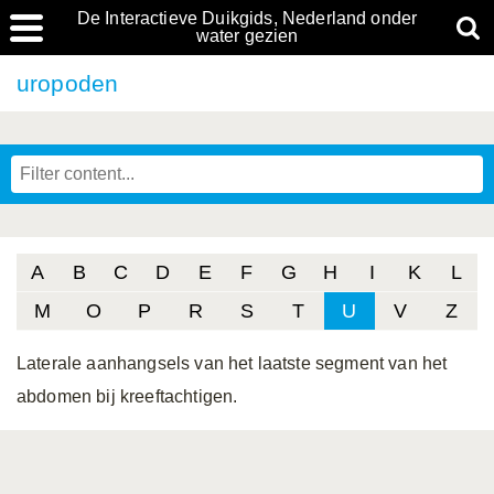
De Interactieve Duikgids, Nederland onder
water gezien
uropoden
A
B
C
D
E
F
G
H
I
K
L
M
O
P
R
S
T
U
V
Z
Laterale aanhangsels van het laatste segment van het
abdomen bij kreeftachtigen.