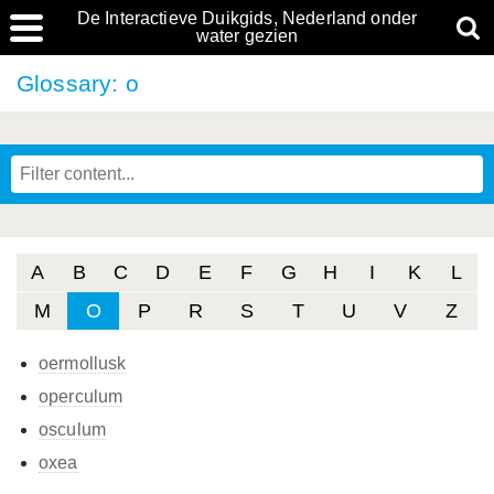
De Interactieve Duikgids, Nederland onder
water gezien
Glossary: o
A
B
C
D
E
F
G
H
I
K
L
M
O
P
R
S
T
U
V
Z
oermollusk
operculum
osculum
oxea