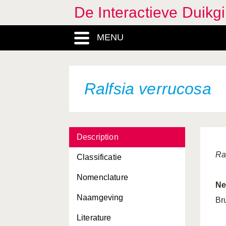
De Interactieve Duikg
Pleuronectes platessa
MENU
Pollachius pollachius
Polydora ciliata
Polysiphonia elongata
Ralfsia verrucosa
Polysiphonia fucoides
Polysiphonia harveyi
Description
Polysiphonia lanosa
Ra
Classificatie
Polysiphonia nigra
Nomenclature
Polysiphonia stricta
Ne
Naamgeving
Pomatoceros triqueter
Br
Literature
Pomatoschistus minutus