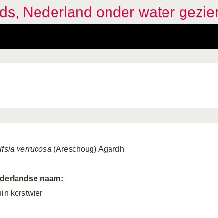
ids, Nederland onder water gezie
lfsia verrucosa
(Areschoug) Agardh
derlandse naam:
uin korstwier