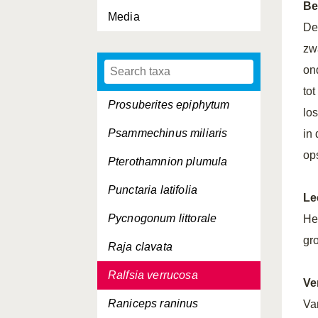
Be
Media
Pontophilus trispinosus
De
Porphyra umbilicalis
zw
on
Praunus flexuosus
to
Prosuberites epiphytum
lo
Psammechinus miliaris
in
op
Pterothamnion plumula
Punctaria latifolia
Le
Pycnogonum littorale
He
gr
Raja clavata
Ralfsia verrucosa
Ve
Raniceps raninus
Va