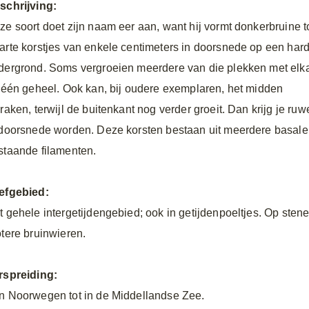
schrijving:
ze soort doet zijn naam eer aan, want hij vormt donkerbruine t
arte korstjes van enkele centimeters in doorsnede op een har
dergrond. Soms vergroeien meerdere van die plekken met elk
t één geheel. Ook kan, bij oudere exemplaren, het midden
sraken, terwijl de buitenkant nog verder groeit. Dan krijg je r
 doorsnede worden. Deze korsten bestaan uit meerdere basale c
staande filamenten.
efgebied:
t gehele intergetijdengebied; ook in getijdenpoeltjes. Op ste
otere bruinwieren.
rspreiding:
n Noorwegen tot in de Middellandse Zee.