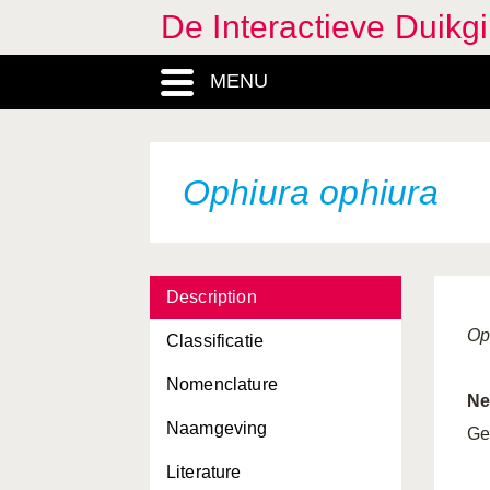
De Interactieve Duikg
Necora puber
MENU
Neoamphitrite figulus
Nephrops norvegicus
Nereis diversicolor
Ophiura ophiura
Nereis virens
Nucella lapillus
Description
Nymphon rubrum
Op
Classificatie
Obelia bidentata
Nomenclature
Obelia dichotoma
Ne
Naamgeving
Obelia geniculata
Ge
Literature
Onchidoris fusca