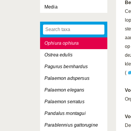
Be
Media
Opercularella lacerata
Ce
Ophiothrix fragilis
lo
st
Ophiura albida
aa
Ophiura ophiura
op
Ostrea edulis
de
kle
Pagurus bernhardus
(
Palaemon adspersus
Palaemon elegans
Vo
Or
Palaemon serratus
Pandalus montagui
Vo
Parablennius gattorugine
De