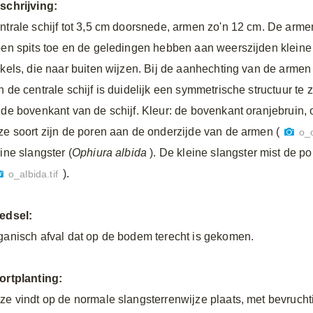
schrijving:
ntrale schijf tot 3,5 cm doorsnede, armen zo'n 12 cm. De arme
pen spits toe en de geledingen hebben aan weerszijden kleine
ekels, die naar buiten wijzen. Bij de aanhechting van de armen
n de centrale schijf is duidelijk een symmetrische structuur te 
 de bovenkant van de schijf. Kleur: de bovenkant oranjebruin, o
ze soort zijn de poren aan de onderzijde van de armen (
o_o
ine slangster (
Ophiura albida
). De kleine slangster mist de p
).
o_albida.tif
edsel:
ganisch afval dat op de bodem terecht is gekomen.
ortplanting:
ze vindt op de normale slangsterrenwijze plaats, met bevrucht