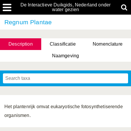
De Interactieve Duikgids, Nederland onder
water gezien
Regnum Plantae
Description
Classificatie
Nomenclature
Naamgeving
Het plantenrijk omvat eukaryotische fotosynthetiserende
organismen.